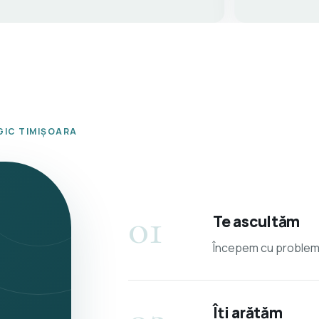
GIC TIMIȘOARA
01
Te ascultăm
Începem cu problema,
Îți arătăm