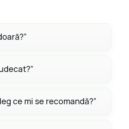
doară?”
 judecat?”
eleg ce mi se recomandă?”