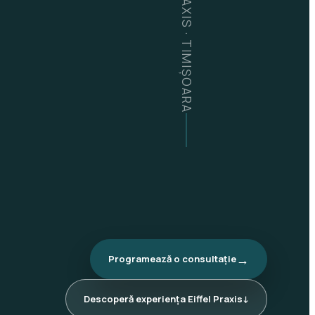
EIFFEL PRAXIS · TIMIȘOARA
→
Programează o consultație
Descoperă experiența Eiffel Praxis
↓