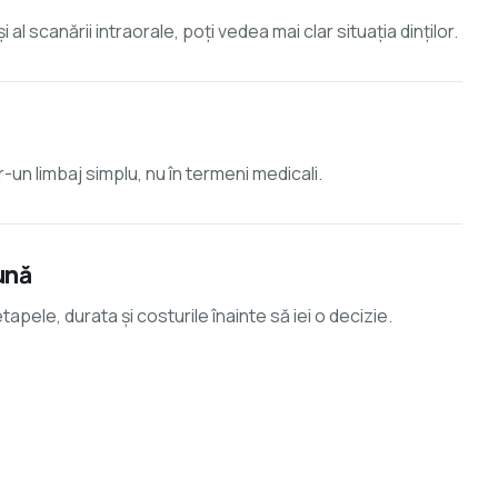
 al scanării intraorale, poți vedea mai clar situația dinților.
tr-un limbaj simplu, nu în termeni medicali.
ună
tapele, durata și costurile înainte să iei o decizie.