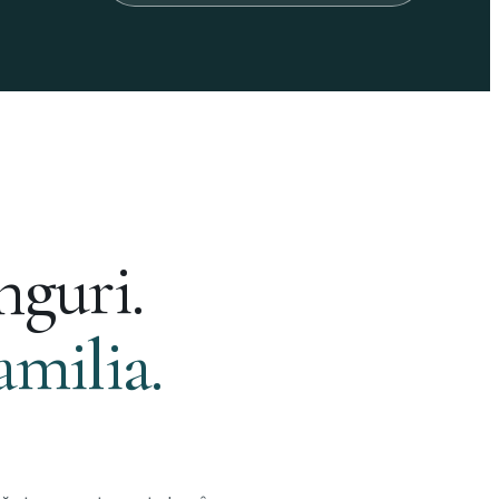
nguri.
amilia.