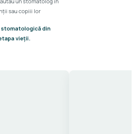
căutau un stomatolog în
ții sau copiii lor
ă stomatologică din
etapa vieții.