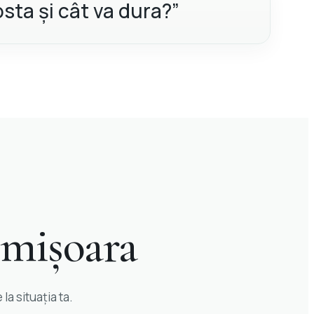
osta și cât va dura?”
imișoara
la situația ta.