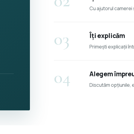
02
Cu ajutorul camerei și
03
Îți explicăm
Primești explicații în
04
Alegem împre
Discutăm opțiunile, e