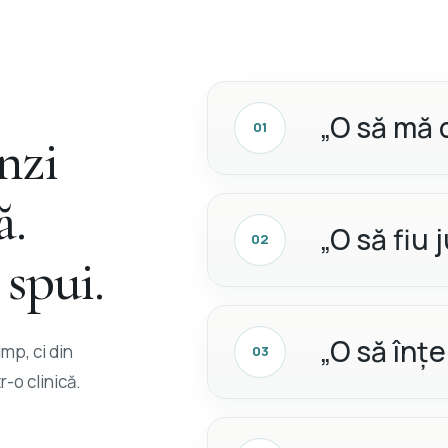
„O să mă 
01
nzi
ă.
„O să fiu
02
 spui.
„O să înț
imp, ci din
03
r-o clinică.