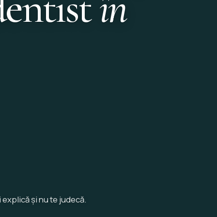
dentist
în
 explică și nu te judecă.