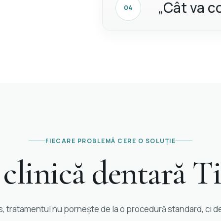
„Cât va c
04
FIECARE PROBLEMĂ CERE O SOLUȚIE
i clinică dentară T
is, tratamentul nu pornește de la o procedură standard, ci de 